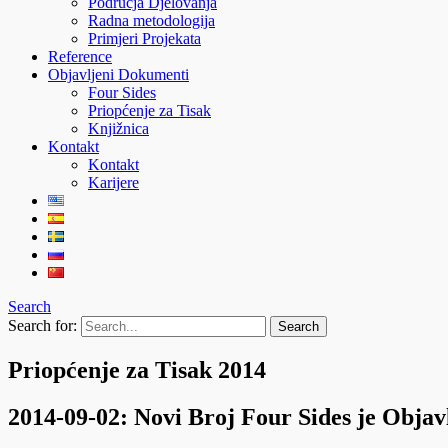
Područja Djelovanja
Radna metodologija
Primjeri Projekata
Reference
Objavljeni Dokumenti
Four Sides
Priopćenje za Tisak
Knjižnica
Kontakt
Kontakt
Karijere
Search
Search for:
Priopćenje za Tisak 2014
2014-09-02: Novi Broj Four Sides je Objav