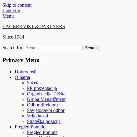
Skip to content
LinkedIn
Menu
LAGERKVIST & PARTNERS
Since 1984
Search for:
Primary Menu
Dobrodošli
O nama
Sažetak
PP-prezentacija
Organizacija Tržišta
Grupa Menadžment
Odbor direktora
Savjetodavni odbor
Vrijednosti
Strateška pozicija
Pregled Ponude
Pregled Ponude