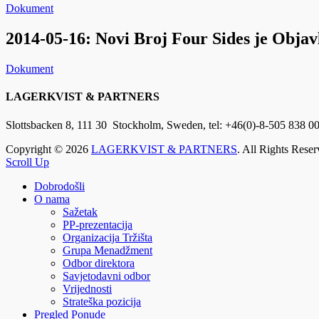
Dokument
2014-05-16: Novi Broj Four Sides je Objav
Dokument
LAGERKVIST & PARTNERS
Slottsbacken 8, 111 30 Stockholm
, Sweden, tel: +46(0)-8-505 838 00
Copyright © 2026
LAGERKVIST & PARTNERS
. All Rights Reser
Scroll Up
Dobrodošli
O nama
Sažetak
PP-prezentacija
Organizacija Tržišta
Grupa Menadžment
Odbor direktora
Savjetodavni odbor
Vrijednosti
Strateška pozicija
Pregled Ponude