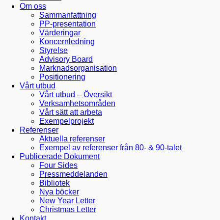
Om oss
Sammanfattning
PP-presentation
Värderingar
Koncernledning
Styrelse
Advisory Board
Marknadsorganisation
Positionering
Vårt utbud
Vårt utbud – Översikt
Verksamhetsområden
Vårt sätt att arbeta
Exempelprojekt
Referenser
Aktuella referenser
Exempel av referenser från 80- & 90-talet
Publicerade Dokument
Four Sides
Pressmeddelanden
Bibliotek
Nya böcker
New Year Letter
Christmas Letter
Kontakt