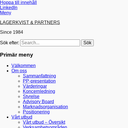
Hoppa till innehåll
LinkedIn
Meny
LAGERKVIST & PARTNERS
Since 1984
Sök efter:
Primär meny
Välkommen
Om oss
Sammanfattning
PP-presentation
Värderingar
Koncernledning
Styrelse
Advisory Board
Marknadsorganisation
Positionering
Vårt utbud
Vårt utbud – Översikt
Verksamhetsområden